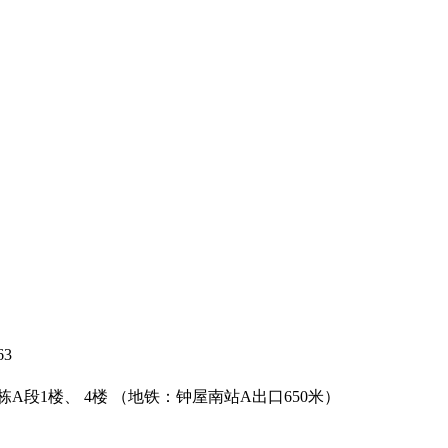
63
段1楼、 4楼 （地铁：钟屋南站A出口650米）