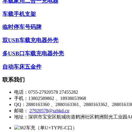
车载家用二合一充电器
车载手机支架
临时停车号码牌
双USB车载充电器外壳
多USB口车载充电器外壳
自动车床五金件
联系我们
电话：
0755-27920578 27455282
手机：
13802589862 、18938653968
QQ：
2880163360 、2880163361、2880163362、28801633
邮箱：
27920578@szhkd.cn
地址：
深圳市宝安区航城街道鹤洲社区鹤洲阳光工业园A栋A